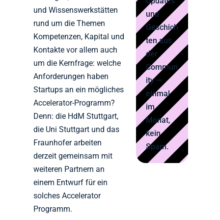
Updates
und Wissenswerkstätten
und
rund um die Themen
Geschich
Kompetenzen, Kapital und
ten aus
Kontakte vor allem auch
der
um die Kernfrage: welche
Commun
Anforderungen haben
ity —
Startups an ein mögliches
einmal
Accelerator-Programm?
im
Denn: die HdM Stuttgart,
Monat,
die Uni Stuttgart und das
kein
Fraunhofer arbeiten
Spam.
derzeit gemeinsam mit
weiteren Partnern an
einem Entwurf für ein
solches Accelerator
Programm.