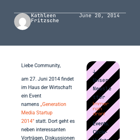
Kathleen
June 20, 2014
Fritzsche
Liebe Community,
↓
am 27. Juni 2014 findet
Unser
im Haus der Wirtschaft
Newsle
ein Event
tter
Immer
namens
„Generation
nah
Media Startup
dran!
2014“
statt. Dort geht es
Events,
neben interessanten
Circle-
Vorträgen, Diskussionen