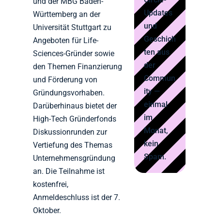
und der MBG Baden-
Updates
Württemberg an der
und
Universität Stuttgart zu
Geschich
Angeboten für Life-
ten aus
Sciences-Gründer sowie
der
den Themen Finanzierung
Commun
und Förderung von
ity —
Gründungsvorhaben.
einmal
Darüberhinaus bietet der
im
High-Tech Gründerfonds
Monat,
Diskussionrunden zur
kein
Vertiefung des Themas
Spam.
Unternehmensgründung
an. Die Teilnahme ist
kostenfrei,
Anmeldeschluss ist der 7.
Oktober.