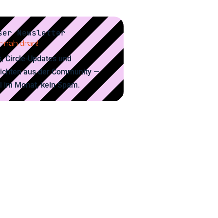
ser Newsletter
 nah dran!
, Circle-Updates und
ichten aus der Community —
l im Monat, kein Spam.