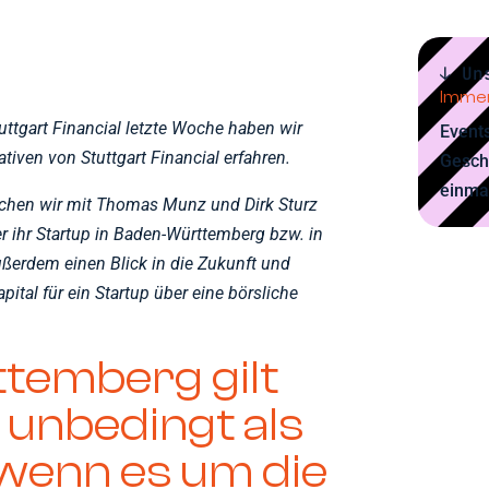
↓ Un
Immer
uttgart Financial letzte Woche haben wir
Events
ativen von Stuttgart Financial erfahren.
Gesch
einma
rechen wir mit Thomas Munz und Dirk Sturz
r ihr Startup in Baden-Württemberg bzw. in
ußerdem einen Blick in die Zukunft und
apital für ein Startup über eine börsliche
temberg gilt
t unbedingt als
 wenn es um die