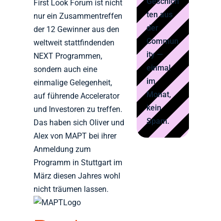
Geschich
First Look Forum ist nicht
ten aus
nur ein Zusammentreffen
der
der 12 Gewinner aus den
Commun
weltweit stattfindenden
ity —
NEXT Programmen,
einmal
sondern auch eine
im
einmalige Gelegenheit,
Monat,
auf führende Accelerator
kein
und Investoren zu treffen.
Spam.
Das haben sich Oliver und
Alex von MAPT bei ihrer
Anmeldung zum
Programm in Stuttgart im
März diesen Jahres wohl
nicht träumen lassen.