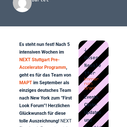
Es steht nun fest! Nach 5
↓
intensiven Wochen im
Unser
NEXT Stuttgart Pre-
Newsle
Accelerator Programm
,
tter
geht es für das Team von
Immer
MAPT
im September als
nah
dran!
einziges deutsches Team
Events,
nach New York zum “First
Circle-
Look Forum”! Herzlichen
Updates
Glückwunsch für diese
und
tolle Auszeichnung!
NEXT