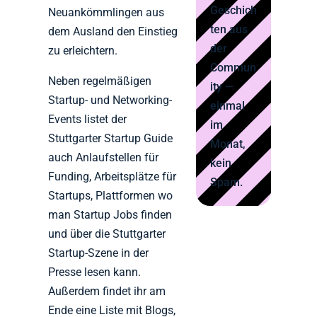
Geschich
Neuankömmlingen aus
ten aus
dem Ausland den Einstieg
der
zu erleichtern.
Commun
Neben regelmäßigen
ity —
Startup- und Networking-
einmal
Events listet der
im
Stuttgarter Startup Guide
Monat,
auch Anlaufstellen für
kein
Funding, Arbeitsplätze für
Spam.
Startups, Plattformen wo
man Startup Jobs finden
und über die Stuttgarter
Startup-Szene in der
Presse lesen kann.
Außerdem findet ihr am
Ende eine Liste mit Blogs,