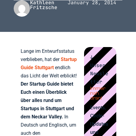
Kathleen
January 28, 2014
Fritzsche
Lange im Entwurfsstatus
↓
verblieben, hat der
Startup
Unser
Guide Stuttgart
endlich
Newsle
das Licht der Welt erblickt!
tter
Der Startup Guide bietet
Immer
Euch einen Überblick
nah
dran!
über alles rund um
Events,
Startups in Stuttgart und
Circle-
dem Neckar Valley.
In
Updates
Deutsch und Englisch, um
und
auch den