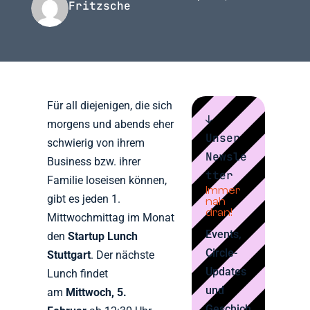
Fritzsche
Für all diejenigen, die sich
↓
morgens und abends eher
Unser
schwierig von ihrem
Newsle
Business bzw. ihrer
tter
Familie loseisen können,
Immer
gibt es jeden 1.
nah
dran!
Mittwochmittag im Monat
Events,
den
Startup Lunch
Circle-
Stuttgart
. Der nächste
Updates
Lunch findet
und
am
Mittwoch, 5.
Geschich