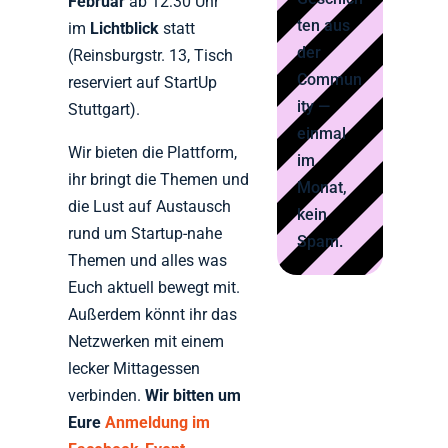
Februar
ab 12:30 Uhr
ten aus
im
Lichtblick
statt
der
(Reinsburgstr. 13, Tisch
Commun
reserviert auf StartUp
ity —
Stuttgart).
einmal
Wir bieten die Plattform,
im
ihr bringt die Themen und
Monat,
die Lust auf Austausch
kein
rund um Startup-nahe
Spam.
Themen und alles was
Euch aktuell bewegt mit.
Außerdem könnt ihr das
Netzwerken mit einem
lecker Mittagessen
verbinden.
Wir bitten um
Eure
Anmeldung im