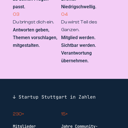
passt.
Niedrigschwellig.
03
04
Du bringst dich ein.
Du wirst Teil des
Antworten geben,
Ganzen.
Themen vorschlagen,
Mitglied werden.
mitgestalten.
Sichtbar werden.
Verantwortung
übernehmen.
↓ Startup Stuttgart in Zahlen
230+
15+
Mitglieder
Jahre Community-