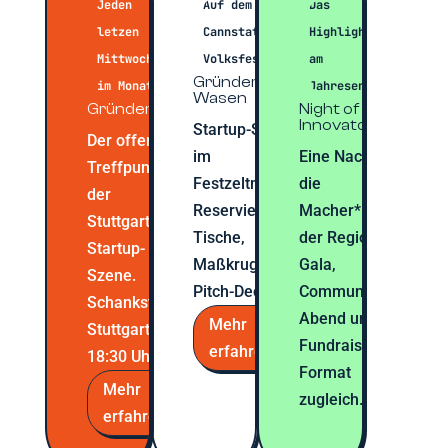
Jeden
Auf dem
Das
letzen
Cannstatter
Highlight
Mittwoch
Volksfest
am
Gründer*innen
im Monat
Jahresende
Wasen
Gründergrillen
Night of
Innovators
Startup-Szene
Der offene
im
Eine Nacht für
Treffpunkt
Festzeltmodus.
die
der
Reservierte
Macher*innen
Stuttgarter
Tische,
der Region.
Startup-
Maßkrug, kein
Gala,
Szene.
Pitch-Deck.
Community-
Schankstelle
Abend und
Mehr
Stuttgart, ab
Fundraising-
erfahren
18:30 Uhr.
Format
Mehr
zugleich.
erfahren