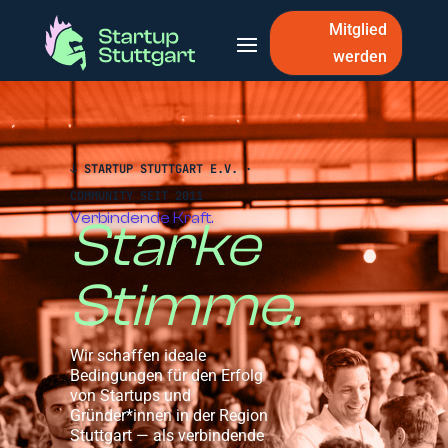
Mitglied
werden
↓ STARTUP STUTTGART E.V. ·
COMMUNITY SEIT 2011
Verbindende Kraft.
Starke
Stimme.
Wir schaffen ideale
Bedingungen für den Erfolg
von Startups und
Gründer*innen in der Region
Stuttgart — als verbindende