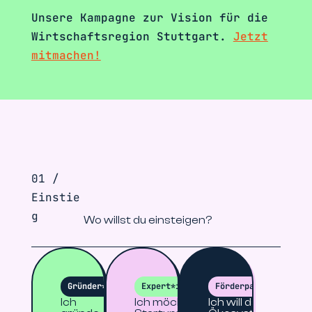
Unsere Kampagne zur Vision für die
Wirtschaftsregion Stuttgart.
Jetzt
mitmachen!
01 /
Einstie
g
Wo willst du einsteigen?
Gründer*innen
Expert*innen
Förderpartner
Ich
Ich möchte
Ich will das