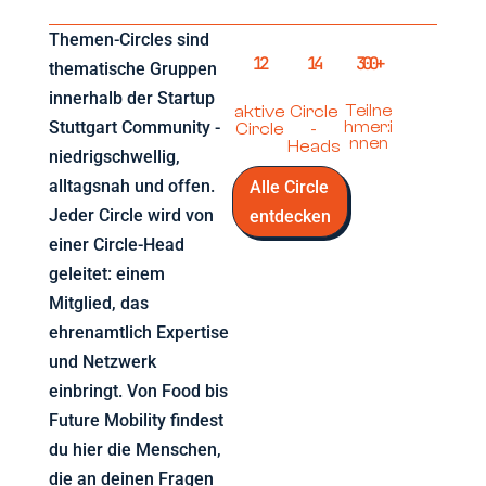
Themen-Circles sind
12
14
300+
thematische Gruppen
innerhalb der Startup
aktive
Circle
Teilne
Stuttgart Community -
hmer:i
Circle
-
nnen
Heads
niedrigschwellig,
alltagsnah und offen.
Alle Circle
Jeder Circle wird von
entdecken
einer Circle-Head
geleitet: einem
Mitglied, das
ehrenamtlich Expertise
und Netzwerk
einbringt. Von Food bis
Future Mobility findest
du hier die Menschen,
die an deinen Fragen