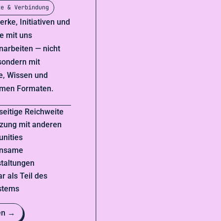
te & Verbindung
rke, Initiativen und
e mit uns
arbeiten — nicht
 sondern mit
e, Wissen und
men Formaten.
eitige Reichweite
zung mit anderen
nities
nsame
taltungen
r als Teil des
stems
en →