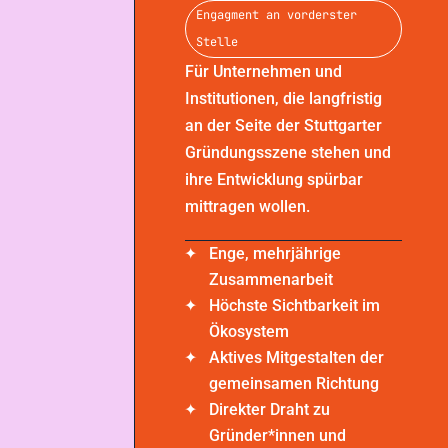
Engagment an vorderster
Stelle
Für Unternehmen und
Institutionen, die langfristig
an der Seite der Stuttgarter
Gründungsszene stehen und
ihre Entwicklung spürbar
mittragen wollen.
Enge, mehrjährige
Zusammenarbeit
Höchste Sichtbarkeit im
Ökosystem
Aktives Mitgestalten der
gemeinsamen Richtung
Direkter Draht zu
Gründer*innen und