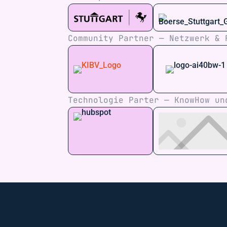
Community Partner — Netzwerk & 
Technologie Parter — KnowHow un