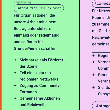
regelmäßig
Reichwei
Unterstützen, wie es passt
Für Netzwe
Für Organisationen, die
Räume, di
unsere Arbeit mit einem
zusammen
Beitrag unterstützen,
mit Geld,
einmalig oder regelmäßig,
Reichweit
und so Raum für
gemeinsa
Gründer*innen schaffen.
Gegens
Sichtbarkeit als Förderer
Vernet
der Szene
Commu
Teil eines starken
Gemei
regionalen Netzwerks
Verans
Zugang zu Community-
Sichtba
Formaten
Ökosy
Gemeinsame Aktionen
und Reichweite
Anfrag