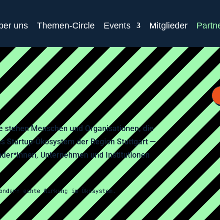
ber uns
Themen-Circle
Events
Mitglieder
Partn
e stehen Menschen und Organisationen, die
das Startup-Ökosystem der Region Stuttgart —
ünder*innen, Unternehmen und Institutionen
ondern echte Wirkung im Ökosystem.