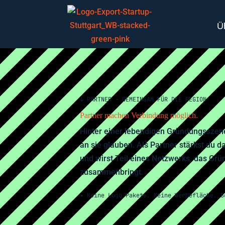
Ü
↓
PARTNER · GEMEINSAM FÜR DIE REGION
Partner machen Verbindung möglich.
Hinter einer lebendigen Gründungsszen
an sie glauben. Als Partner stärkst du 
und wirst Teil eines Netzwerks, das Gr
zusammenbringt.
✦ Keine Logo-Pakete. Keine Werbefläche. S