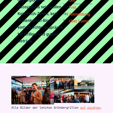
des regionalen
Uhr
Ökosystems sein wollen.
Frei -
EIN
Kein Pitch-Zirkus, kein
Anmeldung
TRI
Visitenkarten-Bingo —
über Luma
TT
einfach echte Gespräche
bei Grillgut und gutem
Getränk.
Alle Bilder der letzten Gründergrillen
auf picdrop↗