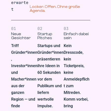
erwarte
Locker. Offen. Ohne große
t
Agenda.
01
02
03
Neue
Startup
Einfach dabei
Gesichter
Pitches
sein
Triff
Startups und
Kein
Gründer*innen
Gründer*innen
Dresscode,
,
präsentieren
kein
Investor*innen
ihre Ideen in
Ticketpreis,
und
60 Sekunden
keine
Macher*innen
vor dem
Anmeldepflich
aus der
Publikum und
t zum
ganzen
liefern
Mitreden.
Region — und
wertvolle
Komm vorbei,
finde
Impulse.
bring