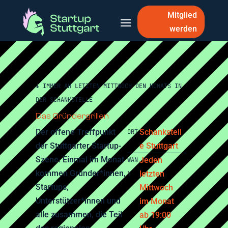
Mitglied
werden
↓
IMMER AM LETZTEN MITTWOCH DEN MONATS IN
DER SCHANKSTELLE
Das Gründergrillen
Der offene Treffpunkt
Schankstell
ORT
der Stuttgarter Startup-
e Stuttgart
Szene. Einmal im Monat
Jeden
WAN
kommen Gründer*innen,
letzten
N
Startups,
Mittwoch
Unterstützer*innen und
im Monat
alle zusammen, die Teil
ab 19:00