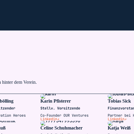
hinter dem Verein.
bölling
Karin Pfisterer
Tobias Sick
itzender
Stellv. Vorsitzende
Finanzvorsta
vation Heroes
Co-Founder OUR Ventures
Partner bei 
Linkedin↗
Linkedin↗
auß
Celine Schuhmacher
Katja Weiß