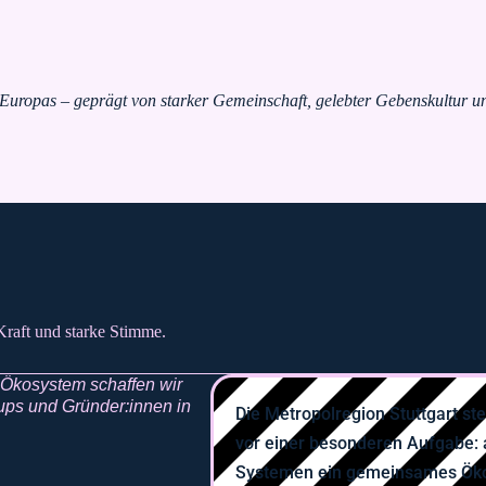
n Europas – geprägt von starker Gemeinschaft, gelebter Gebenskultur u
raft und starke Stimme.
 Ökosystem schaffen wir
tups und Gründer:innen in
Die Metropolregion Stuttgart ste
vor einer besonderen Aufgabe: 
Systemen ein gemeinsames Öko