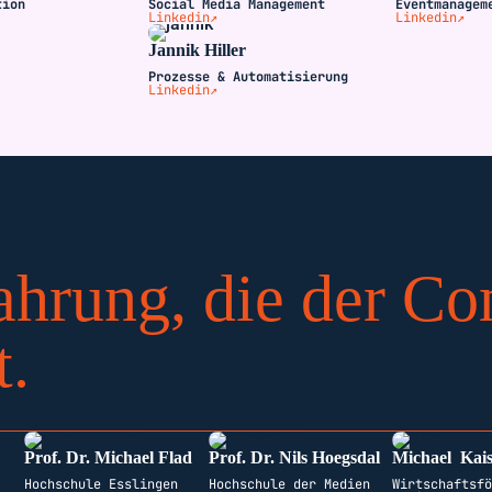
tion
Social Media Management
Eventmanagem
Linkedin↗
Linkedin↗
Jannik Hiller
Prozesse & Automatisierung
Linkedin↗
ahrung, die der C
t.
Prof. Dr. Michael Flad
Prof. Dr. Nils Hoegsdal
Michael Kai
Hochschule Esslingen
Hochschule der Medien
Wirtschaftsf