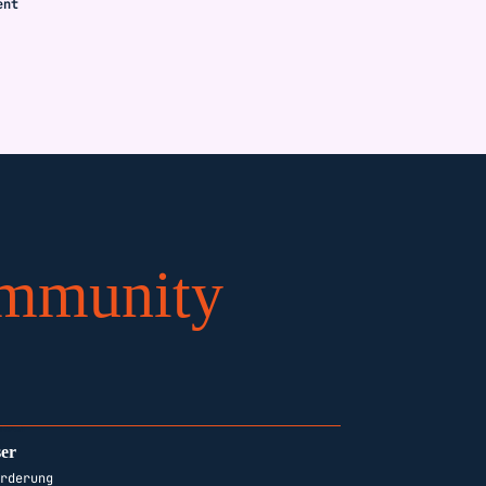
ent
ommunity
ser
örderung