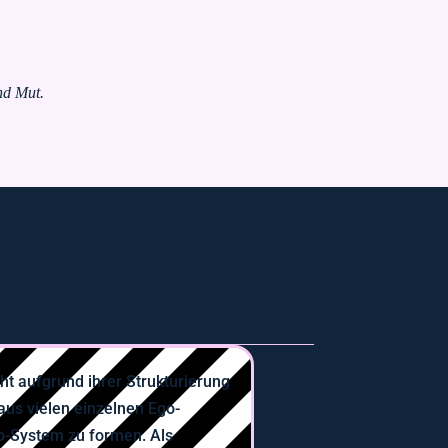
nd Mut.
ht aufgrund ihrer Strukturierung
aus vielen einzelnen Ego-
-System zu formen. Als