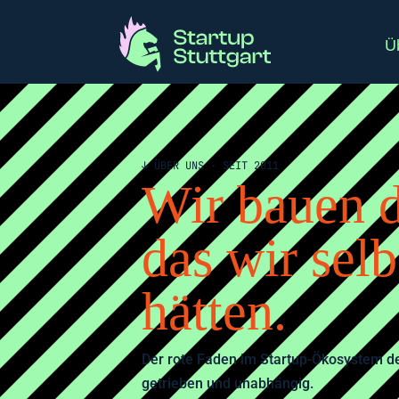
Ü
↓ ÜBER UNS · SEIT 2011
Wir bauen 
das wir sel
hätten.
Der rote Faden im Startup-Ökosystem de
getrieben und unabhängig.