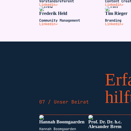
Vorstandsreferent
Content Crea
Linkedin↗
Linkedin↗
Frederik Held
Tim Rieger
Community Management
Branding
Linkedin↗
Linkedin↗
Erf
hilf
07 / Unser Beirat
Hannah Boomgaarden
Prof. Dr. Dr. h.c.
Alexander Brem
Hannah Boomgaarden