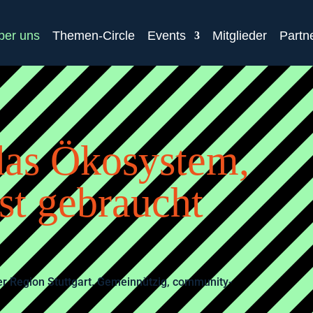
ber uns
Themen-Circle
Events
Mitglieder
Partn
das Ökosystem,
bst gebraucht
r Region Stuttgart. Gemeinnützig, community-