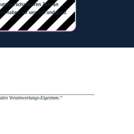
u unüberschaubaren Zahl an
m haben wir uns voll und ganz
talen Verantwortungs-Eigentum.“