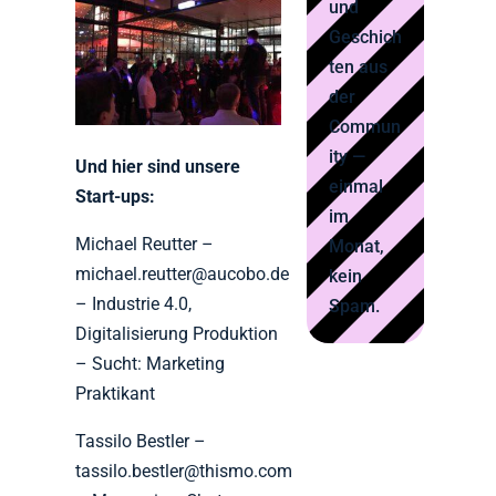
und
Geschich
ten aus
der
Commun
ity —
Und hier sind unsere
einmal
Start-ups:
im
Michael Reutter –
Monat,
michael.reutter@aucobo.de
kein
– Industrie 4.0,
Spam.
Digitalisierung Produktion
– Sucht: Marketing
Praktikant
Tassilo Bestler –
tassilo.bestler@thismo.com