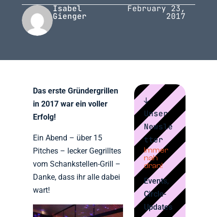
Isabel
February 23,
Gienger
2017
Das erste Gründergrillen
↓
in 2017 war ein voller
Unser
Erfolg!
Newsle
Ein Abend – über 15
tter
Immer
Pitches – lecker Gegrilltes
nah
vom Schankstellen-Grill –
dran!
Danke, dass ihr alle dabei
Events,
wart!
Circle-
Updates