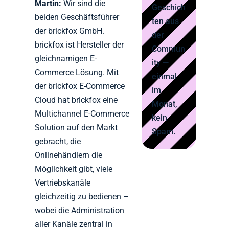
Martin:
Wir sind die
Geschich
beiden Geschäftsführer
ten aus
der brickfox GmbH.
der
brickfox ist Hersteller der
Commun
gleichnamigen E-
ity —
Commerce Lösung. Mit
einmal
der brickfox E-Commerce
im
Cloud hat brickfox eine
Monat,
Multichannel E-Commerce
kein
Solution auf den Markt
Spam.
gebracht, die
Onlinehändlern die
Möglichkeit gibt, viele
Vertriebskanäle
gleichzeitig zu bedienen –
wobei die Administration
aller Kanäle zentral in