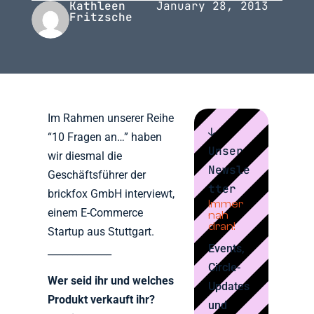
Kathleen
January 28, 2013
Fritzsche
Im Rahmen unserer Reihe
↓
“10 Fragen an…” haben
Unser
wir diesmal die
Newsle
Geschäftsführer der
tter
brickfox GmbH interviewt,
Immer
einem E-Commerce
nah
dran!
Startup aus Stuttgart.
Events,
_____________
Circle-
Wer seid ihr und welches
Updates
Produkt verkauft ihr?
und