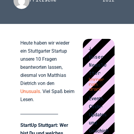
Heute haben wir wieder
↓
ein Stuttgarter Startup
Unser
unsere 10 Fragen
Newsle
beantworten lassen,
tter
diesmal von Matthias
Immer
Dietrich von den
nah
dran!
Unusuals
. Viel Spaß beim
Events,
Lesen.
Circle-
__________________
Updates
und
StartUp Stuttgart: Wer
Geschich
bist Du und welches