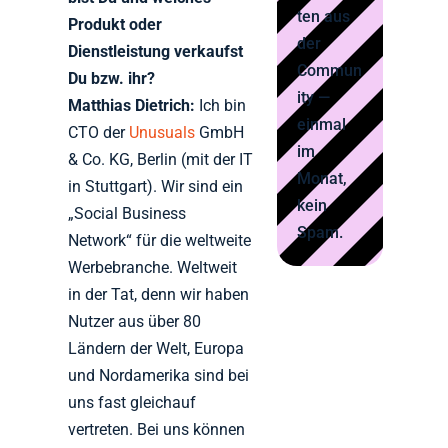
ten aus
Produkt oder
der
Dienstleistung verkaufst
Commun
Du bzw. ihr?
ity —
Matthias Dietrich:
Ich bin
einmal
CTO der
Unusuals
GmbH
im
& Co. KG, Berlin (mit der IT
Monat,
in Stuttgart). Wir sind ein
kein
„Social Business
Spam.
Network“ für die weltweite
Werbebranche. Weltweit
in der Tat, denn wir haben
Nutzer aus über 80
Ländern der Welt, Europa
und Nordamerika sind bei
uns fast gleichauf
vertreten. Bei uns können