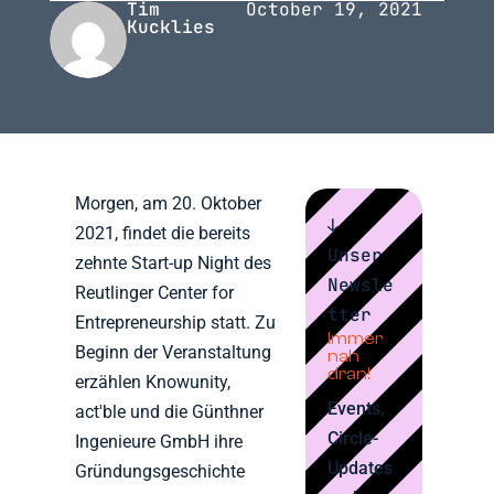
Tim
October 19, 2021
Kucklies
Morgen, am 20. Oktober
↓
2021, findet die bereits
Unser
zehnte Start-up Night des
Newsle
Reutlinger Center for
tter
Entrepreneurship statt. Zu
Immer
Beginn der Veranstaltung
nah
dran!
erzählen Knowunity,
Events,
act'ble und die Günthner
Circle-
Ingenieure GmbH ihre
Updates
Gründungsgeschichte