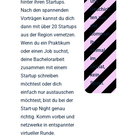
und
hinter ihren Startups.
Geschich
Nach den spannenden
ten aus
Vorträgen kannst du dich
der
dann mit über 20 Startups
Commun
aus der Region vernetzen.
ity —
Wenn du ein Praktikum
einmal
oder einen Job suchst,
im
deine Bachelorarbeit
Monat,
zusammen mit einem
kein
Startup schreiben
Spam.
möchtest oder dich
einfach nur austauschen
möchtest, bist du bei der
Start-up Night genau
richtig. Komm vorbei und
netzwerke in entspannter
virtueller Runde.