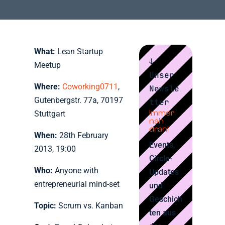
What:
Lean Startup
↓
Meetup
Unser
Where:
Coworking0711
,
Newsle
Gutenbergstr. 77a, 70197
tter
Immer
Stuttgart
nah
dran!
When:
28th February
Events,
2013, 19:00
Circle-
Who:
Anyone with
Updates
entrepreneurial mind-set
und
Geschich
Topic:
Scrum vs. Kanban
ten aus