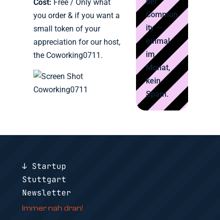
der
Cost:
Free / Only what
Commun
you order & if you want a
ity —
small token of your
einmal
appreciation for our host,
im
the Coworking0711.
Monat,
kein
Spam.
↓ Startup
Stuttgart
Newsletter
Immer nah dran!