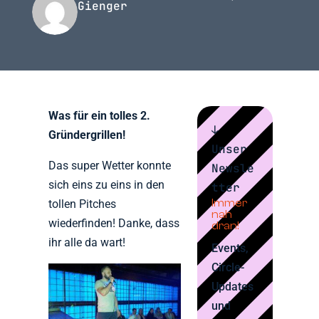
Gienger
Was für ein tolles 2.
↓
Gründergrillen!
Unser
Das super Wetter konnte
Newsle
sich eins zu eins in den
tter
Immer
tollen Pitches
nah
wiederfinden! Danke, dass
dran!
ihr alle da wart!
Events,
Circle-
Updates
und