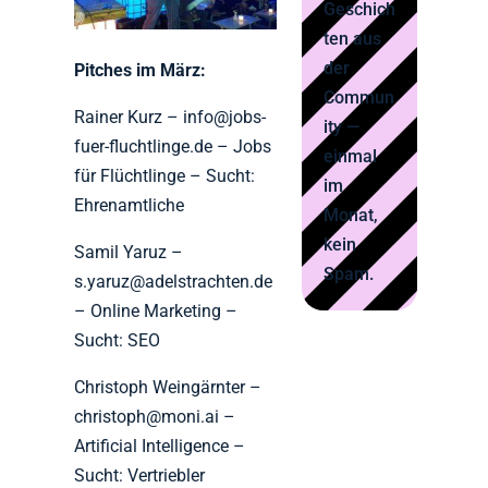
Geschich
ten aus
der
Pitches im März:
Commun
Rainer Kurz – info@jobs-
ity —
fuer-fluchtlinge.de – Jobs
einmal
für Flüchtlinge – Sucht:
im
Ehrenamtliche
Monat,
kein
Samil Yaruz –
Spam.
s.yaruz@adelstrachten.de
– Online Marketing –
Sucht: SEO
Christoph Weingärnter –
christoph@moni.ai –
Artificial Intelligence –
Sucht: Vertriebler