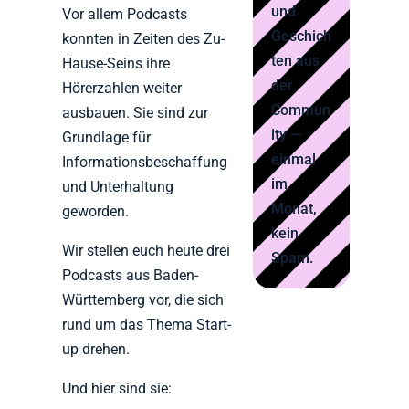
und
Vor allem Podcasts
Geschich
konnten in Zeiten des Zu-
ten aus
Hause-Seins ihre
der
Hörerzahlen weiter
Commun
ausbauen. Sie sind zur
ity —
Grundlage für
einmal
Informationsbeschaffung
im
und Unterhaltung
Monat,
geworden.
kein
Wir stellen euch heute drei
Spam.
Podcasts aus Baden-
Württemberg vor, die sich
rund um das Thema Start-
up drehen.
Und hier sind sie: