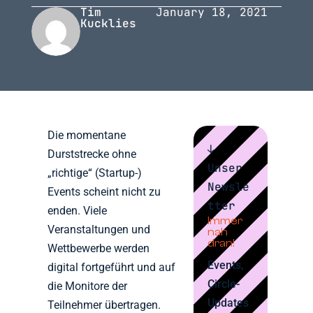
Tim
January 18, 2021
Kucklies
Die momentane
↓
Durststrecke ohne
Unser
„richtige“ (Startup-)
Newsle
Events scheint nicht zu
tter
enden. Viele
Immer
Veranstaltungen und
nah
dran!
Wettbewerbe werden
Events,
digital fortgeführt und auf
Circle-
die Monitore der
Updates
Teilnehmer übertragen.