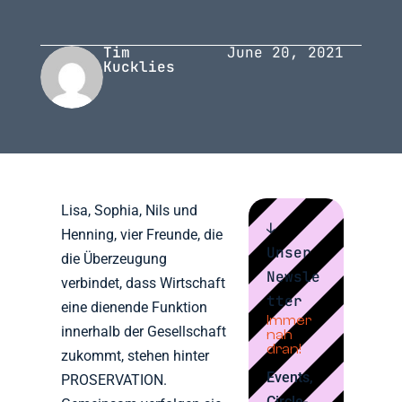
Tim
June 20, 2021
Kucklies
Lisa, Sophia, Nils und
↓
Henning, vier Freunde, die
Unser
die Überzeugung
Newsle
verbindet, dass Wirtschaft
tter
eine dienende Funktion
Immer
innerhalb der Gesellschaft
nah
dran!
zukommt, stehen hinter
Events,
PROSERVATION.
Circle-