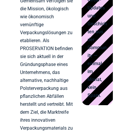
Gemeinsam verfolgen sie
Updates
die Mission, ökologisch
und
wie ökonomisch
Geschich
vernünftige
ten aus
Verpackungslösungen zu
der
etablieren. Als
Commun
PROSERVATION befinden
ity —
sie sich aktuell in der
einmal
Gründungsphase eines
im
Unternehmens, das
Monat,
alternative, nachhaltige
kein
Polsterverpackung aus
Spam.
pflanzlichen Abfällen
herstellt und vertreibt. Mit
dem Ziel, die Marktreife
ihres innovativen
Verpackungsmaterials zu