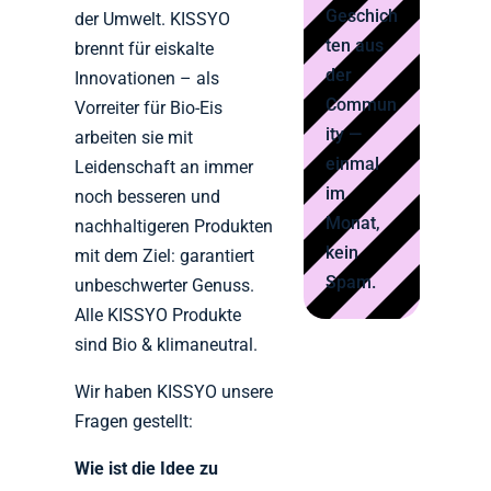
Geschich
der Umwelt. KISSYO
ten aus
brennt für eiskalte
der
Innovationen – als
Commun
Vorreiter für Bio-Eis
ity —
arbeiten sie mit
einmal
Leidenschaft an immer
im
noch besseren und
Monat,
nachhaltigeren Produkten
kein
mit dem Ziel: garantiert
Spam.
unbeschwerter Genuss.
Alle KISSYO Produkte
sind Bio & klimaneutral.
Wir haben KISSYO unsere
Fragen gestellt:
Wie ist die Idee zu