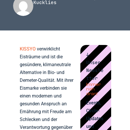
Kucklies
KISSYO
verwirklicht
↓
Eisträume und ist die
Unser
gesündere, klimaneutrale
Newsle
Alternative in Bio- und
tter
Demeter-Qualität. Mit ihrer
Immer
Eismarke verbinden sie
nah
dran!
einen modernen und
Events,
gesunden Anspruch an
Circle-
Ernährung mit Freude am
Updates
Schlecken und der
und
Verantwortung gegenüber