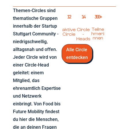
Themen-Circles sind
12
14
300+
thematische Gruppen
innerhalb der Startup
aktive
Circle
Teilne
Stuttgart Community -
hmer:i
Circle
-
nnen
Heads
niedrigschwellig,
alltagsnah und offen.
Alle Circle
Jeder Circle wird von
entdecken
einer Circle-Head
geleitet: einem
Mitglied, das
ehrenamtlich Expertise
und Netzwerk
einbringt. Von Food bis
Future Mobility findest
du hier die Menschen,
die an deinen Fragen