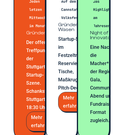
Jeden
Auf dem
Das
letzen
Cannstatter
Highlight
Mittwoch
Volksfest
am
Gründer*innen
im Monat
Jahresende
Wasen
Gründergrillen
Night of
Innovators
Startup-Szene
Der offene
im
Eine Nacht für
Treffpunkt
Festzeltmodus.
die
der
Reservierte
Macher*innen
Stuttgarter
Tische,
der Region.
Startup-
Maßkrug, kein
Gala,
Szene.
Pitch-Deck.
Community-
Schankstelle
Abend und
Mehr
Stuttgart, ab
Fundraising-
erfahren
18:30 Uhr.
Format
Mehr
zugleich.
erfahren