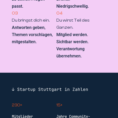
passt.
Niedrigschwellig.
03
04
Du bringst dich ein.
Du wirst Teil des
Antworten geben,
Ganzen.
Themen vorschlagen,
Mitglied werden.
mitgestalten.
Sichtbar werden.
Verantwortung
übernehmen.
↓ Startup Stuttgart in Zahlen
230+
15+
Mitglieder
Jahre Community-