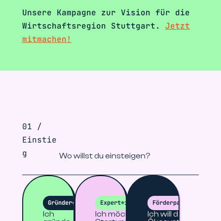
Unsere Kampagne zur Vision für die
Wirtschaftsregion Stuttgart.
Jetzt
mitmachen!
01 /
Einstie
g
Wo willst du einsteigen?
Gründer*innen
Expert*innen
Förderpartner
Ich
Ich möchte
Ich will das