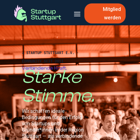
Mitglied
werden
↓ STARTUP STUTTGART E.V. ·
COMMUNITY SEIT 2011
Verbindende Kraft.
Starke
Stimme.
Wir schaffen ideale
Bedingungen für den Erfolg
von Startups und
Gründer*innen in der Region
Stuttgart — als verbindende