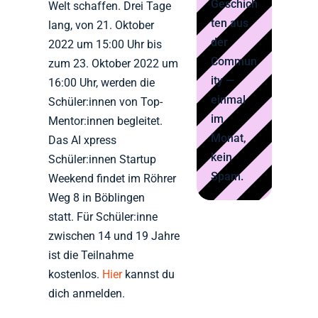
Geschich
Welt schaffen. Drei Tage
ten aus
lang, von 21. Oktober
der
2022 um 15:00 Uhr bis
Commun
zum 23. Oktober 2022 um
ity —
16:00 Uhr, werden die
einmal
Schüler:innen von Top-
im
Mentor:innen begleitet.
Monat,
Das AI xpress
kein
Schüler:innen Startup
Spam.
Weekend findet im Röhrer
Weg 8 in Böblingen
statt. Für Schüler:inne
zwischen 14 und 19 Jahre
ist die Teilnahme
kostenlos.
Hier
kannst du
dich anmelden.