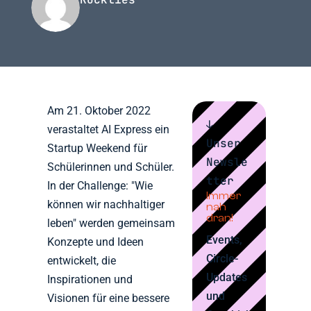
Am 21. Oktober 2022
↓
verastaltet AI Express ein
Unser
Startup Weekend für
Newsle
Schülerinnen und Schüler.
tter
In der Challenge: "Wie
Immer
können wir nachhaltiger
nah
dran!
leben" werden gemeinsam
Events,
Konzepte und Ideen
Circle-
entwickelt, die
Updates
Inspirationen und
und
Visionen für eine bessere