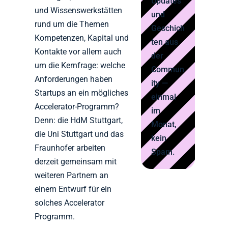
Updates
und Wissenswerkstätten
und
rund um die Themen
Geschich
Kompetenzen, Kapital und
ten aus
Kontakte vor allem auch
der
um die Kernfrage: welche
Commun
Anforderungen haben
ity —
Startups an ein mögliches
einmal
Accelerator-Programm?
im
Denn: die HdM Stuttgart,
Monat,
die Uni Stuttgart und das
kein
Fraunhofer arbeiten
Spam.
derzeit gemeinsam mit
weiteren Partnern an
einem Entwurf für ein
solches Accelerator
Programm.