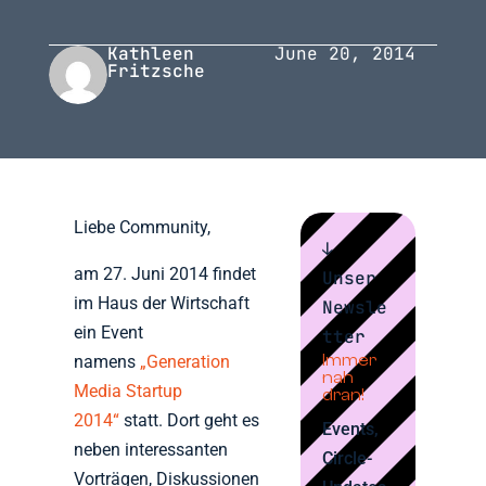
Kathleen
June 20, 2014
Fritzsche
Liebe Community,
↓
am 27. Juni 2014 findet
Unser
im Haus der Wirtschaft
Newsle
ein Event
tter
Immer
namens
„Generation
nah
Media Startup
dran!
2014“
statt. Dort geht es
Events,
neben interessanten
Circle-
Vorträgen, Diskussionen