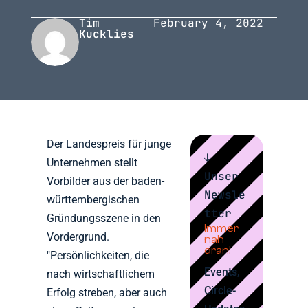
Tim
February 4, 2022
Kucklies
Der Landespreis für junge
↓
Unternehmen stellt
Unser
Vorbilder aus der baden-
Newsle
württembergischen
tter
Gründungsszene in den
Immer
Vordergrund.
nah
dran!
"Persönlichkeiten, die
Events,
nach wirtschaftlichem
Circle-
Erfolg streben, aber auch