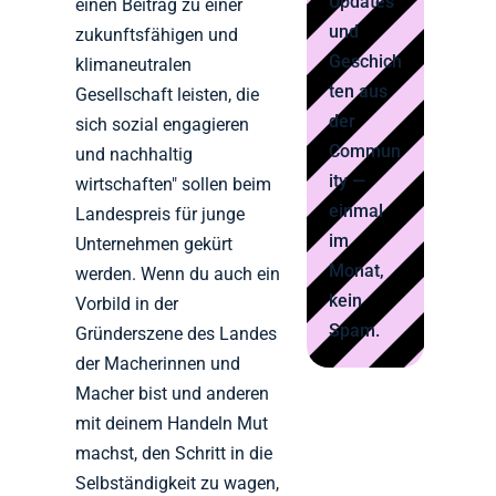
Updates
einen Beitrag zu einer
und
zukunftsfähigen und
Geschich
klimaneutralen
ten aus
Gesellschaft leisten, die
der
sich sozial engagieren
Commun
und nachhaltig
ity —
wirtschaften" sollen beim
einmal
Landespreis für junge
im
Unternehmen gekürt
Monat,
werden. Wenn du auch ein
kein
Vorbild in der
Spam.
Gründerszene des Landes
der Macherinnen und
Macher bist und anderen
mit deinem Handeln Mut
machst, den Schritt in die
Selbständigkeit zu wagen,