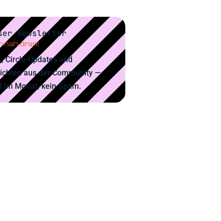
ser Newsletter
 nah dran!
, Circle-Updates und
ichten aus der Community —
l im Monat, kein Spam.