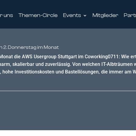
r uns
Themen-Circle
Events
Mitglieder
Part
en 2. Donnerstag im Monat
m Monat die AWS Usergroup Stuttgart im Coworking0711: Wie ert
stenarm, skalierbar und zuverlässig. Von welchen IT-Albträum
, hohe Investitionskosten und Bastellösungen, die immer am 