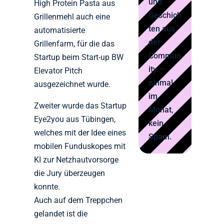
und
High Protein Pasta aus
Geschich
Grillenmehl auch eine
ten aus
automatisierte
der
Grillenfarm, für die das
Commun
Startup beim Start-up BW
ity —
Elevator Pitch
einmal
ausgezeichnet wurde.
im
Zweiter wurde das Startup
Monat,
Eye2you aus Tübingen,
kein
welches mit der Idee eines
Spam.
mobilen Funduskopes mit
KI zur Netzhautvorsorge
die Jury überzeugen
konnte.
Auch auf dem Treppchen
gelandet ist die