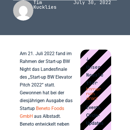
Tim
July 30, 2022
Kucklies
Am 21. Juli 2022 fand im
↓
Rahmen der Start-up BW
Unser
Night das Landesfinale
Newsle
des „Start-up BW Elevator
tter
Pitch 2022“ statt.
Immer
Gewonnen hat bei der
nah
dran!
diesjährigen Ausgabe das
Events,
Startup
Beneto Foods
Circle-
GmbH
aus Albstadt.
Updates
Beneto entwickelt neben