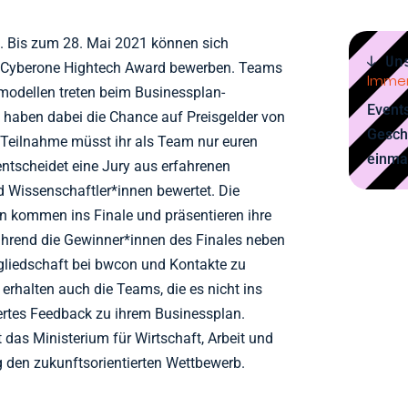
. Bis zum 28. Mai 2021 können sich
↓ Un
n Cyberone Hightech Award bewerben. Teams
Immer
odellen treten beim Businessplan-
Events
haben dabei die Chance auf Preisgelder von
Gesch
 Teilnahme müsst ihr als Team nur euren
einma
ntscheidet eine Jury aus erfahrenen
 Wissenschaftler*innen bewertet. Die
 kommen ins Finale und präsentieren ihre
ährend die Gewinner*innen des Finales neben
gliedschaft bei bwcon und Kontakte zu
rhalten auch die Teams, die es nicht ins
iertes Feedback zu ihrem Businessplan.
as Ministerium für Wirtschaft, Arbeit und
en zukunftsorientierten Wettbewerb.