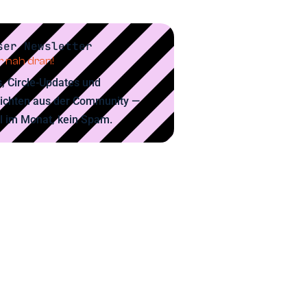
ser Newsletter
 nah dran!
, Circle-Updates und
ichten aus der Community —
l im Monat, kein Spam.