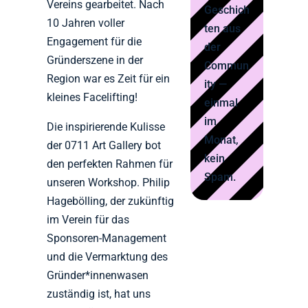
Vereins gearbeitet. Nach
Geschich
10 Jahren voller
ten aus
Engagement für die
der
Gründerszene in der
Commun
Region war es Zeit für ein
ity —
kleines Facelifting!
einmal
im
Die inspirierende Kulisse
Monat,
der 0711 Art Gallery bot
kein
den perfekten Rahmen für
Spam.
unseren Workshop. Philip
Hagebölling, der zukünftig
im Verein für das
Sponsoren-Management
und die Vermarktung des
Gründer*innenwasen
zuständig ist, hat uns