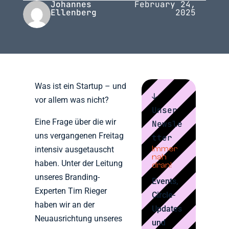
Johannes
February 24,
Ellenberg
2025
Was ist ein Startup – und
↓
vor allem was nicht?
Unser
Eine Frage über die wir
Newsle
uns vergangenen Freitag
tter
Immer
intensiv ausgetauscht
nah
haben. Unter der Leitung
dran!
unseres Branding-
Events,
Experten Tim Rieger
Circle-
haben wir an der
Updates
Neuausrichtung unseres
und