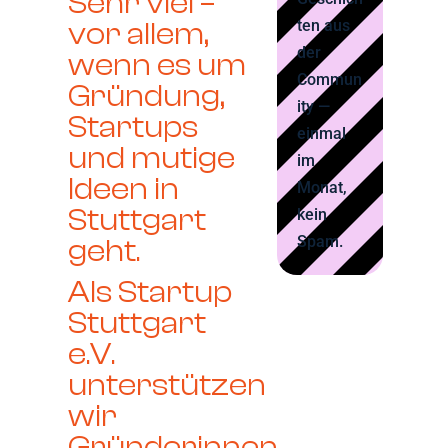
Sehr viel –
vor allem,
ten aus
der
wenn es um
Commun
Gründung,
ity —
Startups
einmal
und mutige
im
Ideen in
Monat,
Stuttgart
kein
Spam.
geht.
Als
Startup
Stuttgart
e.V.
unterstützen
wir
Gründerinnen