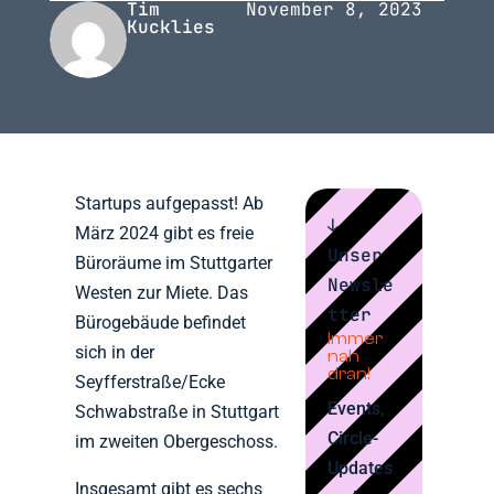
Tim
November 8, 2023
Kucklies
Startups aufgepasst! Ab
↓
März 2024 gibt es freie
Unser
Büroräume im Stuttgarter
Newsle
Westen zur Miete. Das
tter
Bürogebäude befindet
Immer
sich in der
nah
dran!
Seyfferstraße/Ecke
Events,
Schwabstraße in Stuttgart
Circle-
im zweiten Obergeschoss.
Updates
Insgesamt gibt es sechs