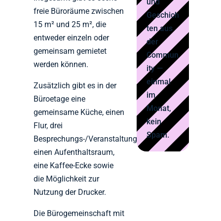
und
freie Büroräume zwischen
Geschich
15 m² und 25 m², die
ten aus
entweder einzeln oder
der
gemeinsam gemietet
Commun
werden können.
ity —
einmal
Zusätzlich gibt es in der
im
Büroetage eine
Monat,
gemeinsame Küche, einen
kein
Flur, drei
Spam.
Besprechungs-/Veranstaltungsräume,
einen Aufenthaltsraum,
eine Kaffee-Ecke sowie
die Möglichkeit zur
Nutzung der Drucker.
Die Bürogemeinschaft mit