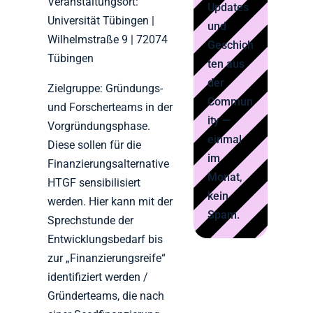
Veranstaltungsort:
Updates
Universität Tübingen |
und
Wilhelmstraße 9 | 72074
Geschich
Tübingen
ten aus
der
Zielgruppe: Gründungs-
Commun
und Forscherteams in der
ity —
Vorgründungsphase.
einmal
Diese sollen für die
im
Finanzierungsalternative
Monat,
HTGF sensibilisiert
kein
werden. Hier kann mit der
Spam.
Sprechstunde der
Entwicklungsbedarf bis
zur „Finanzierungsreife“
identifiziert werden /
Gründerteams, die nach