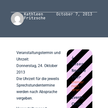
Kathleen
October 7, 2013
Fritzsche
Veranstaltungstermin und
↓
Uhrzeit:
Unser
Donnerstag, 24. Oktober
Newsle
2013
tter
Die Uhrzeit für die jeweils
Immer
Sprechstundentermine
nah
dran!
werden nach Absprache
Events,
vergeben.
Circle-