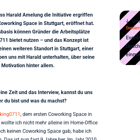
ss Harald Amelung die Initiative ergriffen
↓ Un
Coworking Space in Stuttgart, eröffnet hat.
Immer
basis können Gründer die Arbeitsplätze
Events
711 bietet nutzen – und das Konzept ist
Gesch
einen weiteren Standort in Stuttgart, einer
einma
aben uns mit Harald unterhalten, über seine
Motivation hinter allem.
eine Zeit und das Interview, kannst du uns
er du bist und was du machst?
king0711
, dem ersten Coworking Space in
r wollte ich nicht mehr alleine im Home-Office
noch keinen Coworking Space gab, habe ich
en. Das ist nun fast 9 Jahre her. Im Jahr 2010