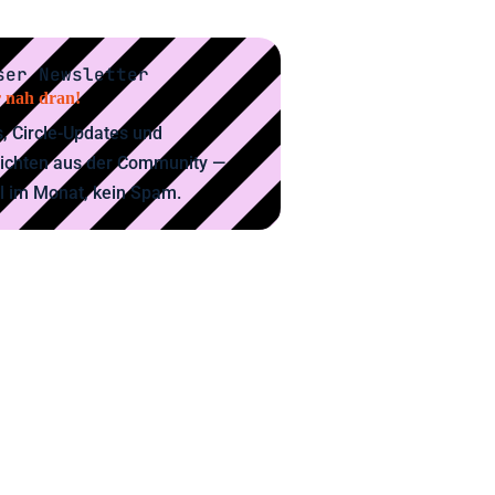
ser Newsletter
 nah dran!
, Circle-Updates und
ichten aus der Community —
l im Monat, kein Spam.