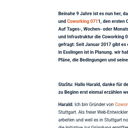
Beinahe 9 Jahre ist es nun her, da
und
Coworking 071
1, den ersten 
Auf Tages-, Wochen- oder Monats
und Infrastruktur die Coworking 0
gefragt: Seit Januar 2017 gibt es 
in Esslingen ist in Planung. wir h
Pläne, die Bedingungen und seine 
StaStu: Hallo Harald, danke für d
zu Beginn erst einmal erzählen w
Harald:
Ich bin Gründer von
Cowor
Stuttgart. Als freier Web-Entwickle
arbeiten und weil es in Stuttgart 
die Initiative zur Gründung ergriff