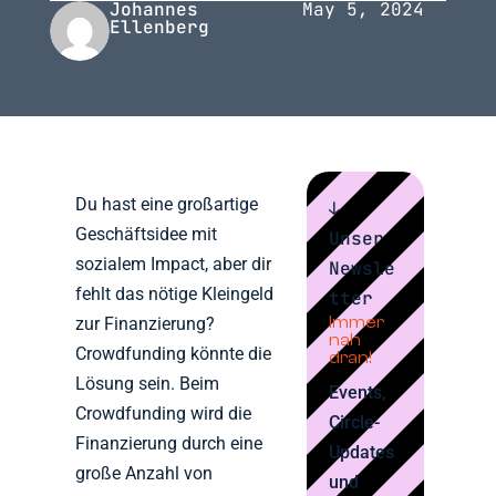
Johannes
May 5, 2024
Ellenberg
Du hast eine großartige
↓
Geschäftsidee mit
Unser
sozialem Impact, aber dir
Newsle
fehlt das nötige Kleingeld
tter
Immer
zur Finanzierung?
nah
Crowdfunding könnte die
dran!
Lösung sein. Beim
Events,
Crowdfunding wird die
Circle-
Finanzierung durch eine
Updates
große Anzahl von
und