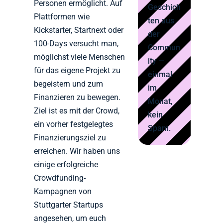
Personen ermöglicht. Auf
Geschich
Plattformen wie
ten aus
Kickstarter, Startnext oder
der
100-Days versucht man,
Commun
möglichst viele Menschen
ity —
für das eigene Projekt zu
einmal
begeistern und zum
im
Finanzieren zu bewegen.
Monat,
Ziel ist es mit der Crowd,
kein
ein vorher festgelegtes
Spam.
Finanzierungsziel zu
erreichen. Wir haben uns
einige erfolgreiche
Crowdfunding-
Kampagnen von
Stuttgarter Startups
angesehen, um euch