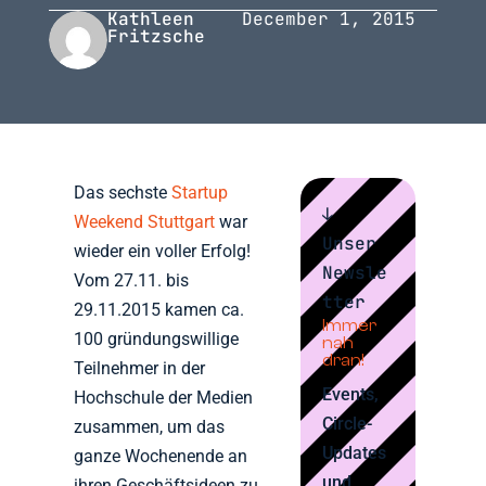
Kathleen
December 1, 2015
Fritzsche
Das sechste
Startup
↓
Weekend Stuttgart
war
Unser
wieder ein voller Erfolg!
Newsle
Vom 27.11. bis
tter
29.11.2015 kamen ca.
Immer
100 gründungswillige
nah
dran!
Teilnehmer in der
Events,
Hochschule der Medien
Circle-
zusammen, um das
Updates
ganze Wochenende an
und
ihren Geschäftsideen zu