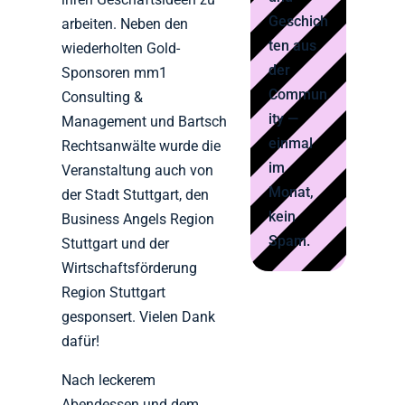
Geschich
arbeiten. Neben den
ten aus
wiederholten Gold-
der
Sponsoren mm1
Commun
Consulting &
ity —
Management und Bartsch
einmal
Rechtsanwälte wurde die
im
Veranstaltung auch von
Monat,
der Stadt Stuttgart, den
kein
Business Angels Region
Spam.
Stuttgart und der
Wirtschaftsförderung
Region Stuttgart
gesponsert. Vielen Dank
dafür!
Nach leckerem
Abendessen und dem