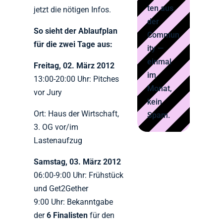
ten aus
jetzt die nötigen Infos.
der
So sieht der Ablaufplan
Commun
für die zwei Tage aus:
ity —
einmal
Freitag, 02. März 2012
im
13:00-20:00 Uhr: Pitches
Monat,
vor Jury
kein
Ort: Haus der Wirtschaft,
Spam.
3. OG vor/im
Lastenaufzug
Samstag, 03. März 2012
06:00-9:00 Uhr: Frühstück
und Get2Gether
9:00 Uhr: Bekanntgabe
der
6 Finalisten
für den