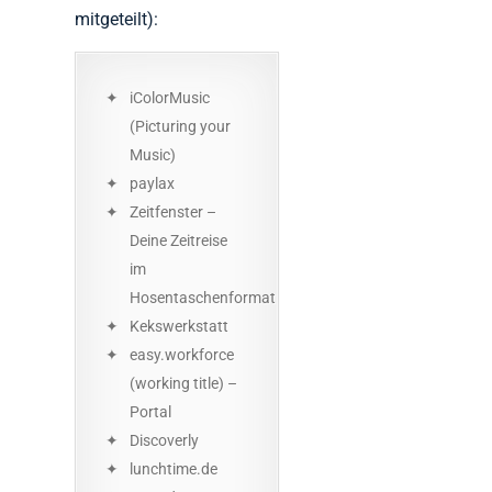
mitgeteilt):
iColorMusic
(Picturing your
Music)
paylax
Zeitfenster –
Deine Zeitreise
im
Hosentaschenformat
Kekswerkstatt
easy.workforce
(working title) –
Portal
Discoverly
lunchtime.de