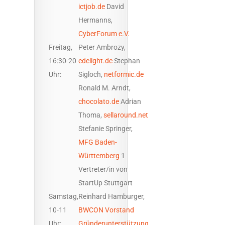
ictjob.de
David
Hermanns,
CyberForum e.V.
Freitag,
Peter Ambrozy,
16:30-20
edelight.de
Stephan
Uhr:
Sigloch,
netformic.de
Ronald M. Arndt,
chocolato.de
Adrian
Thoma,
sellaround.net
Stefanie Springer,
MFG Baden-
Württemberg
1
Vertreter/in von
StartUp Stuttgart
Samstag,
Reinhard Hamburger,
10-11
BWCON Vorstand
Uhr:
Gründerunterstützung