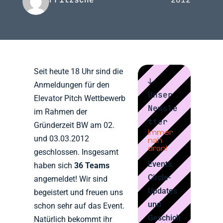
Seit heute 18 Uhr sind die
↓
Anmeldungen für den
Unser
Elevator Pitch Wettbewerb
Newsle
im Rahmen der
tter
Gründerzeit BW am 02.
Immer
und 03.03.2012
nah
dran!
geschlossen. Insgesamt
Events,
haben sich
36 Teams
Circle-
angemeldet! Wir sind
Updates
begeistert und freuen uns
und
schon sehr auf das Event.
Geschich
Natürlich bekommt ihr