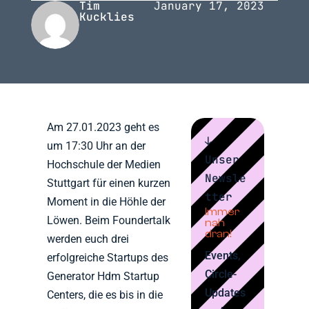
Tim
January 17, 2023
Kucklies
Am 27.01.2023 geht es
↓
um 17:30 Uhr an der
Unser
Hochschule der Medien
Newsle
Stuttgart für einen kurzen
tter
Moment in die Höhle der
Immer
Löwen. Beim Foundertalk
nah
dran!
werden euch drei
Events,
erfolgreiche Startups des
Circle-
Generator Hdm Startup
Updates
Centers, die es bis in die