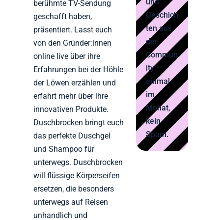
und
berühmte TV-Sendung
Geschich
geschafft haben,
ten aus
präsentiert. Lasst euch
der
von den Gründer:innen
Commun
online live über ihre
ity —
Erfahrungen bei der Höhle
einmal
der Löwen erzählen und
im
erfahrt mehr über ihre
Monat,
innovativen Produkte.
kein
Duschbrocken bringt euch
Spam.
das perfekte Duschgel
und Shampoo für
unterwegs. Duschbrocken
will flüssige Körperseifen
ersetzen, die besonders
unterwegs auf Reisen
unhandlich und