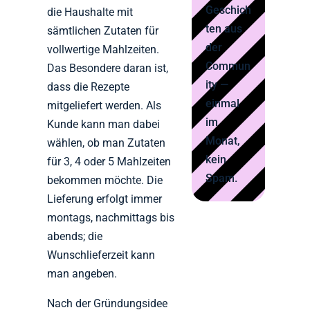
Geschich
die Haushalte mit
ten aus
sämtlichen Zutaten für
der
vollwertige Mahlzeiten.
Commun
Das Besondere daran ist,
ity —
dass die Rezepte
einmal
mitgeliefert werden. Als
im
Kunde kann man dabei
Monat,
wählen, ob man Zutaten
kein
für 3, 4 oder 5 Mahlzeiten
Spam.
bekommen möchte. Die
Lieferung erfolgt immer
montags, nachmittags bis
abends; die
Wunschlieferzeit kann
man angeben.
Nach der Gründungsidee