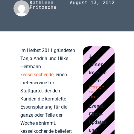
Kathleen
August 13, 2012
Fritzsche
Im Herbst 2011 gründeten
↓
Tanja Andrin und Hilke
Unser
Heitmann
Newsle
kesselkocher.de
, einen
tter
Lieferservice für
Immer
Stuttgarter, der den
nah
dran!
Kunden die komplette
Events,
Essensplanung für die
Circle-
ganze oder Teile der
Updates
Woche abnimmt.
und
kesselkocher.de beliefert