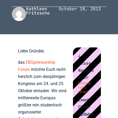
Kathleen
October 18, 2013
Fritzsche
Liebe Gründer,
↓
das
EBSpreneurship
Unser
Forum
möchte Euch recht
Newsle
herzlich zum diesjährigen
tter
Immer
Kongress am 24. und 25.
nah
Oktober einladen. Wir sind
dran!
mittlerweile Europas
Events,
größter rein studentisch
Circle-
organisierter
Updates