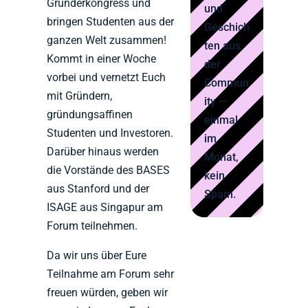
Gründerkongress und
und
bringen Studenten aus der
Geschich
ganzen Welt zusammen!
ten aus
Kommt in einer Woche
der
vorbei und vernetzt Euch
Commun
mit Gründern,
ity —
gründungsaffinen
einmal
Studenten und Investoren.
im
Darüber hinaus werden
Monat,
die Vorstände des BASES
kein
aus Stanford und der
Spam.
ISAGE aus Singapur am
Forum teilnehmen.
Da wir uns über Eure
Teilnahme am Forum sehr
freuen würden, geben wir