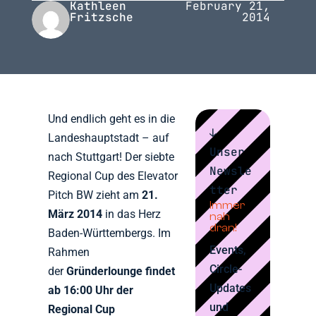
Kathleen
February 21,
Fritzsche
2014
Und endlich geht es in die
↓
Landeshauptstadt – auf
Unser
nach Stuttgart! Der siebte
Newsle
Regional Cup des Elevator
tter
Pitch BW zieht am
21.
Immer
März 2014
in das Herz
nah
dran!
Baden-Württembergs. Im
Events,
Rahmen
Circle-
der
Gründerlounge findet
Updates
ab 16:00 Uhr der
und
Regional Cup