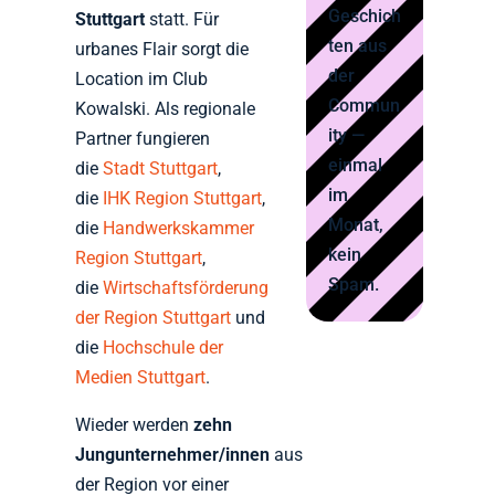
Geschich
Stuttgart
statt. Für
ten aus
urbanes Flair sorgt die
der
Location im Club
Commun
Kowalski. Als regionale
ity —
Partner fungieren
einmal
die
Stadt Stuttgart
,
im
die
IHK Region Stuttgart
,
Monat,
die
Handwerkskammer
kein
Region Stuttgart
,
Spam.
die
Wirtschaftsförderung
der Region Stuttgart
und
die
Hochschule der
Medien Stuttgart
.
Wieder werden
zehn
Jungunternehmer/innen
aus
der Region vor einer