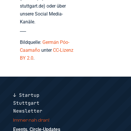
stuttgart.de) oder über
unsere Social Media-
Kanäle.
___
Bildquelle:
Germán Póo-
Caamaño
unter
CC-Lizenz
BY 2.0
.
↓ Startup
Stuttgart
Newsletter
Immer nah dran!
Events, Circle-Updates