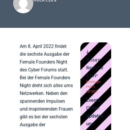
Am 8. April 2022 findet
↓
die sechste Ausgabe der
Unser
Female Founders Night
Newsle
des Cyber Forums statt.
tter
Bei der Female Founders
Immer
Night dreht sich alles ums
nah
dran!
Netzwerken. Neben den
Events,
spannenden Impulsen
Circle-
und inspirierenden Frauen
Updates
gibt es bei der sechsten
und
Ausgabe der