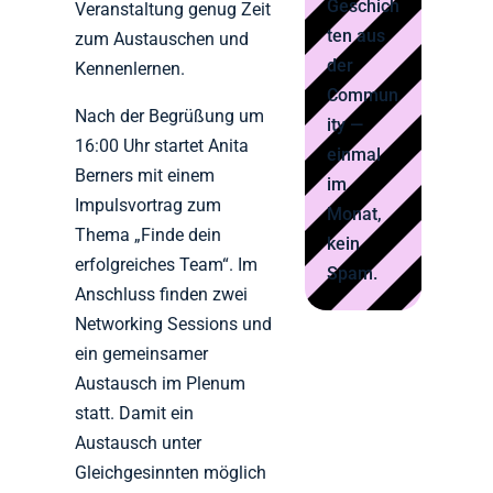
Geschich
Veranstaltung genug Zeit
ten aus
zum Austauschen und
der
Kennenlernen.
Commun
Nach der Begrüßung um
ity —
16:00 Uhr startet Anita
einmal
Berners mit einem
im
Impulsvortrag zum
Monat,
Thema „Finde dein
kein
erfolgreiches Team“. Im
Spam.
Anschluss finden zwei
Networking Sessions und
ein gemeinsamer
Austausch im Plenum
statt. Damit ein
Austausch unter
Gleichgesinnten möglich