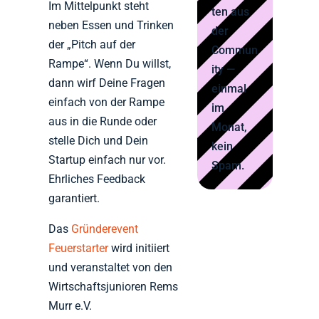
Im Mittelpunkt steht
ten aus
neben Essen und Trinken
der
der „Pitch auf der
Commun
Rampe“. Wenn Du willst,
ity —
dann wirf Deine Fragen
einmal
einfach von der Rampe
im
aus in die Runde oder
Monat,
stelle Dich und Dein
kein
Startup einfach nur vor.
Spam.
Ehrliches Feedback
garantiert.
Das
Gründerevent
Feuerstarter
wird initiiert
und veranstaltet von den
Wirtschaftsjunioren Rems
Murr e.V.