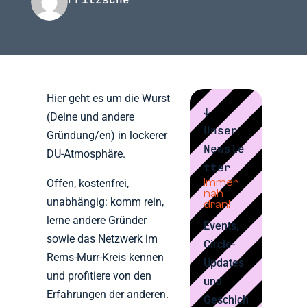
Hier geht es um die Wurst
↓
(Deine und andere
Unser
Gründung/en) in lockerer
Newsle
DU-Atmosphäre.
tter
Immer
Offen, kostenfrei,
nah
unabhängig: komm rein,
dran!
lerne andere Gründer
Events,
sowie das Netzwerk im
Circle-
Rems-Murr-Kreis kennen
Updates
und profitiere von den
und
Erfahrungen der anderen.
Geschich