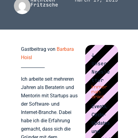
Fritzsche
Gastbeitrag von
Barbara
↓
Hoisl
Unser
___________
Newsle
Ich arbeite seit mehreren
tter
Immer
Jahren als Beraterin und
nah
Mentorin mit Startups aus
dran!
der Software- und
Events,
Internet-Branche. Dabei
Circle-
habe ich die Erfahrung
Updates
gemacht, dass sich die
und
Gründer mit dem