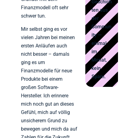
Geschich
Finanzmodell oft sehr
ten aus
schwer tun.
der
Commun
Mir selbst ging es vor
ity —
vielen Jahren bei meinen
einmal
ersten Anläufen auch
im
nicht besser – damals
Monat,
ging es um
kein
Finanzmodelle für neue
Spam.
Produkte bei einem
großen Software-
Hersteller. Ich erinnere
mich noch gut an dieses
Gefühl, mich auf völlig
unsicherem Grund zu
bewegen und mich da auf
Zahlen für die Zukunft