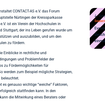
nstaltet CONTACT-AS e.V. das Forum
↓ Un
ptstelle Nürtingen der Kreissparkasse
Immer
.V. ist ein Verein der Hochschulen in
Events
d Stuttgart, der ins Leben gerufen wurde um
Gesch
stützen und auszubilden, und um den
einma
len zu fördern.
 Einblicke in rechtliche und
dingungen und Problemfelder der
s zu Fördermöglichkeiten für
o werden zum Beispiel mögliche Strategien,
 beleuchtet.
bt es genauso wichtige “weiche” Faktoren,
rfolgreich stattfinden kann. In den
ann die Mitwirkung eines Beraters oder