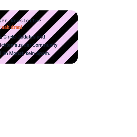
ser Newsletter
 nah dran!
, Circle-Updates und
ichten aus der Community —
l im Monat, kein Spam.