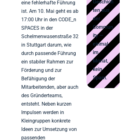
Geschich
eine fehlerhafte Führung
ten aus
ist. Am 10. Mai geht es ab
der
17:00 Uhr in den CODE_n
Commun
SPACES in der
ity —
Schelmenwasenstraße 32
einmal
in Stuttgart darum, wie
im
durch passende Führung
Monat,
ein stabiler Rahmen zur
kein
Förderung und zur
Spam.
Befähigung der
Mitarbeitenden, aber auch
des Gründerteams,
entsteht. Neben kurzen
Impulsen werden in
Kleingruppen konkrete
Ideen zur Umsetzung von
passenden