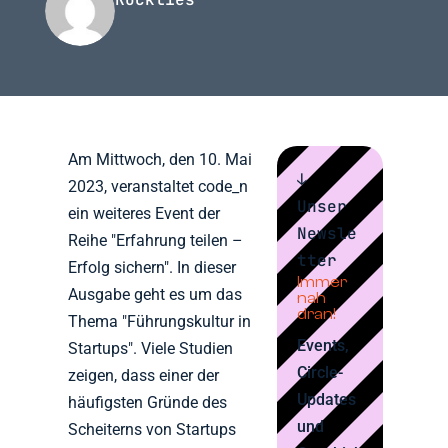
Am Mittwoch, den 10. Mai
↓
2023, veranstaltet code_n
Unser
ein weiteres Event der
Newsle
Reihe "Erfahrung teilen –
tter
Erfolg sichern". In dieser
Immer
Ausgabe geht es um das
nah
dran!
Thema "Führungskultur in
Events,
Startups". Viele Studien
Circle-
zeigen, dass einer der
Updates
häufigsten Gründe des
und
Scheiterns von Startups