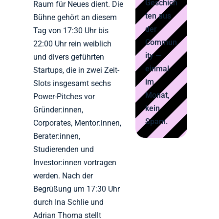
Geschich
Raum für Neues dient. Die
ten aus
Bühne gehört an diesem
der
Tag von 17:30 Uhr bis
Commun
22:00 Uhr rein weiblich
ity —
und divers geführten
einmal
Startups, die in zwei Zeit-
im
Slots insgesamt sechs
Monat,
Power-Pitches vor
kein
Gründer:innen,
Spam.
Corporates, Mentor:innen,
Berater:innen,
Studierenden und
Investor:innen vortragen
werden. Nach der
Begrüßung um 17:30 Uhr
durch Ina Schlie und
Adrian Thoma stellt