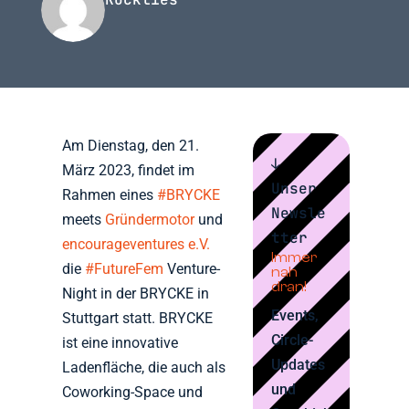
Am Dienstag, den 21.
↓
März 2023, findet im
Unser
Rahmen eines
#BRYCKE
Newsle
meets
Gründermotor
und
tter
encourageventures e.V.
Immer
die
#FutureFem
Venture-
nah
dran!
Night in der BRYCKE in
Events,
Stuttgart statt. BRYCKE
Circle-
ist eine innovative
Updates
Ladenfläche, die auch als
und
Coworking-Space und