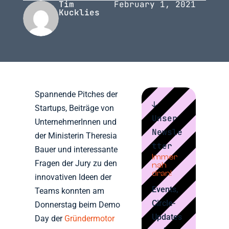
Tim
February 1, 2021
Kucklies
Spannende Pitches der
↓
Startups, Beiträge von
Unser
UnternehmerInnen und
Newsle
der Ministerin Theresia
tter
Bauer und interessante
Immer
Fragen der Jury zu den
nah
dran!
innovativen Ideen der
Events,
Teams konnten am
Circle-
Donnerstag beim Demo
Updates
Day der
Gründermotor