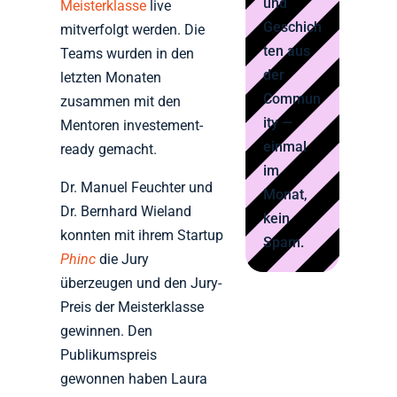
und
Meisterklasse
live
Geschich
mitverfolgt werden. Die
ten aus
Teams wurden in den
der
letzten Monaten
Commun
zusammen mit den
ity —
Mentoren investement-
einmal
ready gemacht.
im
Dr. Manuel Feuchter und
Monat,
Dr. Bernhard Wieland
kein
konnten mit ihrem Startup
Spam.
Phinc
die Jury
überzeugen und den Jury-
Preis der Meisterklasse
gewinnen. Den
Publikumspreis
gewonnen haben Laura