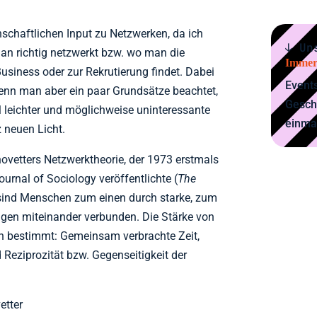
nschaftlichen Input zu Netzwerken, da ich
↓ Un
an richtig netzwerkt bzw. wo man die
Immer
Business oder zur Rekrutierung findet. Dabei
Events
Wenn man aber ein paar Grundsätze beachtet,
Gesch
l leichter und möglichweise uninteressante
einma
 neuen Licht.
novetters Netzwerktheorie, der 1973 erstmals
urnal of Sociology veröffentlichte (
The
sind Menschen zum einen durch starke, zum
en miteinander verbunden. Die Stärke von
en bestimmt: Gemeinsam verbrachte Zeit,
d Reziprozität bzw. Gegenseitigkeit der