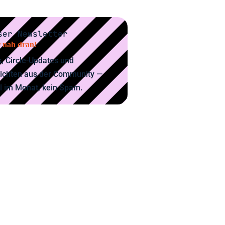
ser Newsletter
 nah dran!
, Circle-Updates und
ichten aus der Community —
l im Monat, kein Spam.