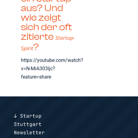
aus? Und
wie zeigt
sich der oft
zitierte
Startup-
?
Spirit
https://youtube.com/watch?
v=N-MiA303ljc?
feature=share
↓ Startup
Stuttgart
Newsletter