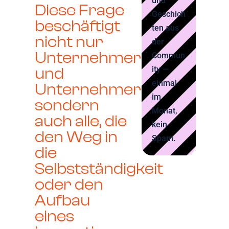
und
Diese Frage
Geschich
beschäftigt
ten aus
nicht nur
der
Unternehmer
Commun
und
ity —
einmal
Unternehmerinnen,
im
sondern
Monat,
auch alle, die
kein
den Weg in
Spam.
die
Selbstständigkeit
oder den
Aufbau
eines