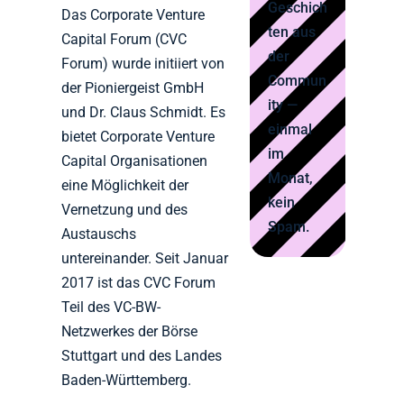
Geschich
Das Corporate Venture
ten aus
Capital Forum (CVC
der
Forum) wurde initiiert von
Commun
der Pioniergeist GmbH
ity —
und Dr. Claus Schmidt. Es
einmal
bietet Corporate Venture
im
Capital Organisationen
Monat,
eine Möglichkeit der
kein
Vernetzung und des
Spam.
Austauschs
untereinander. Seit Januar
2017 ist das CVC Forum
Teil des VC-BW-
Netzwerkes der Börse
Stuttgart und des Landes
Baden-Württemberg.