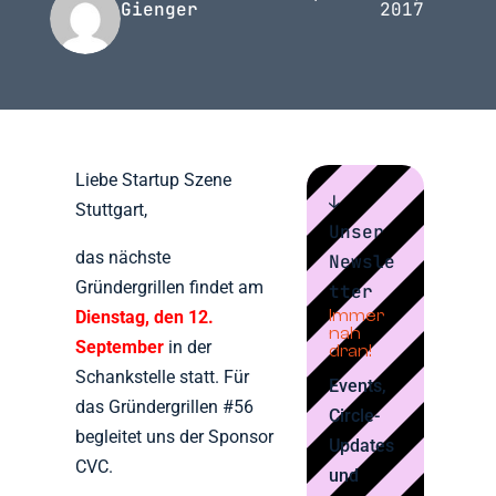
Gienger
2017
Liebe Startup Szene
↓
Stuttgart,
Unser
das nächste
Newsle
Gründergrillen findet am
tter
Immer
Dienstag, den 12.
nah
September
in der
dran!
Schankstelle statt. Für
Events,
das Gründergrillen #56
Circle-
begleitet uns der Sponsor
Updates
CVC.
und