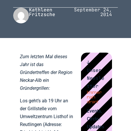
Kathleen
September 24,
Fritzsche
2014
Zum letzten Mal dieses
↓
Jahr ist das
Unser
Gründertreffen der Region
Newsle
Neckar-Alb ein
tter
Gründergrillen:
Immer
nah
Los geht’s ab 19 Uhr an
dran!
der Grillstelle vom
Events,
Umweltzentrum Listhof in
Circle-
Reutlingen (Adresse:
Updates