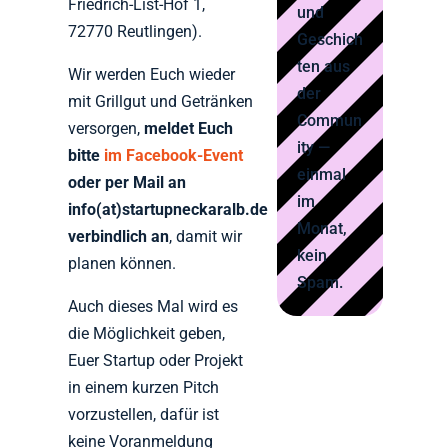
Friedrich-List-Hof 1,
und
72770 Reutlingen).
Geschich
ten aus
Wir werden Euch wieder
der
mit Grillgut und Getränken
Commun
versorgen,
meldet Euch
ity —
bitte
im Facebook-Event
einmal
oder per Mail an
im
info(at)startupneckaralb.de
Monat,
verbindlich an
, damit wir
kein
planen können.
Spam.
Auch dieses Mal wird es
die Möglichkeit geben,
Euer Startup oder Projekt
in einem kurzen Pitch
vorzustellen, dafür ist
keine Voranmeldung