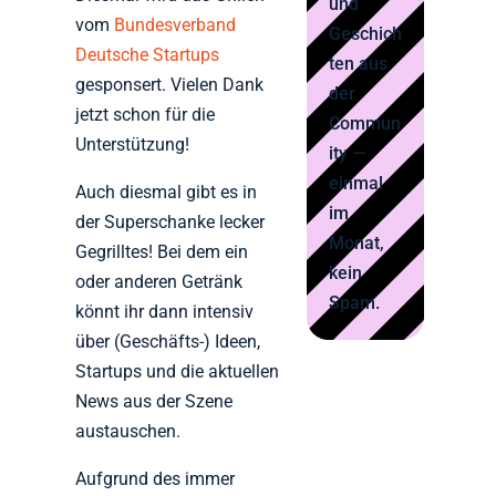
und
vom
Bundesverband
Geschich
Deutsche Startups
ten aus
gesponsert. Vielen Dank
der
jetzt schon für die
Commun
Unterstützung!
ity —
einmal
Auch diesmal gibt es in
im
der Superschanke lecker
Monat,
Gegrilltes! Bei dem ein
kein
oder anderen Getränk
Spam.
könnt ihr dann intensiv
über (Geschäfts-) Ideen,
Startups und die aktuellen
News aus der Szene
austauschen.
Aufgrund des immer