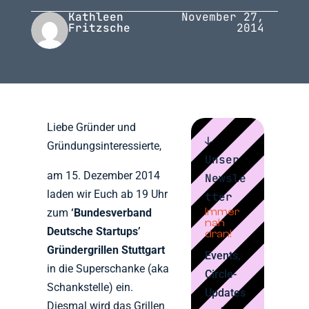
Kathleen
November 27,
Fritzsche
2014
Liebe Gründer und
↓
Gründungsinteressierte,
Unser
am 15. Dezember 2014
Newsle
laden wir Euch ab 19 Uhr
tter
Immer
zum
‘Bundesverband
nah
Deutsche Startups’
dran!
Gründergrillen Stuttgart
Events,
in die Superschanke (aka
Circle-
Schankstelle) ein.
Updates
Diesmal wird das Grillen